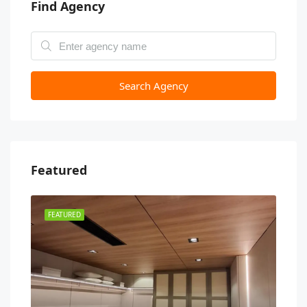
Find Agency
Search Agency
Featured
FEATURED
FEA